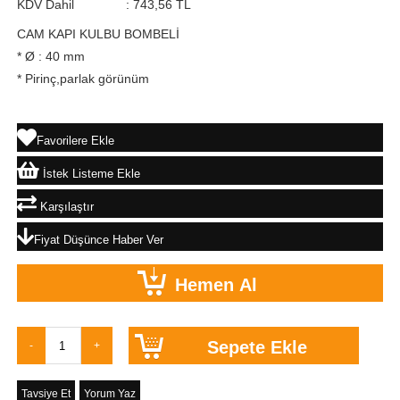
KDV Dahil
:
743,56 TL
CAM KAPI KULBU BOMBELİ
* Ø : 40 mm
* Pirinç,parlak görünüm
Favorilere Ekle
İstek Listeme Ekle
Karşılaştır
Fiyat Düşünce Haber Ver
Tavsiye Et
Yorum Yaz