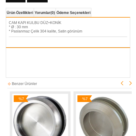
Ürün Özellikleri
Yorumlar
(0)
Ödeme Seçenekleri
CAM KAPI KULBU DÜZ+KONİK
* Ø : 30 mm
* Paslanmaz Çelik 304 kalite, Satin görünüm
Benzer Ürünler
%7
%7
İndirim
İndirim