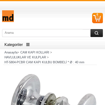
0
S
Ü
Kategoriler
Anasayfa
>
CAM KAPI KOLLARI
>
HAVLULUKLAR VE KULPLAR
>
HT-5804-PCBR CAM KAPI KULBU BOMBELİ * Ø : 40 mm