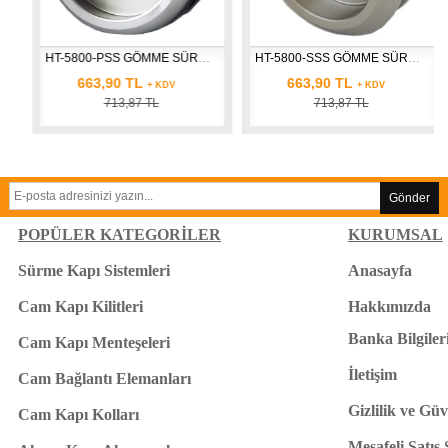
+KULP)
HT-5800-PSS GÖMME SÜRME KAPI KOLU DAİRE
HT-5800-SSS GÖMME SÜRME KAPI KOLU DAİRE
663,90 TL
663,90 TL
+ KDV
+ KDV
713,87 TL
713,87 TL
Gönder
POPÜLER KATEGORİLER
KURUMSAL
Sürme Kapı Sistemleri
Anasayfa
Cam Kapı Kilitleri
Hakkımızda
Banka Bilgiler
Cam Kapı Menteşeleri
İletişim
Cam Bağlantı Elemanları
Gizlilik ve Güv
Cam Kapı Kolları
Mesafeli Satış