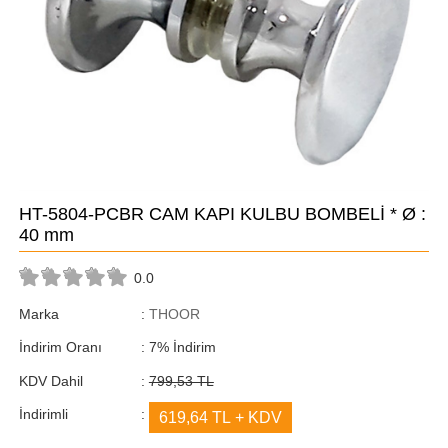
HT-5804-PCBR CAM KAPI KULBU BOMBELİ * Ø :
40 mm
0.0
Marka
:
THOOR
İndirim Oranı
:
7
%
İndirim
KDV Dahil
:
799,53 TL
İndirimli
:
619,64 TL
+ KDV