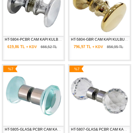
HT-5804-PCBR CAM KAPI KULBU BOMBELİ  * Ø : 40 mm
HT-5804-GBR CAM KAPI KULBU BOMBELİ  * Ø : 40 mm
619,86 TL
796,97 TL
+ KDV
666,52 TL
+ KDV
856,95 TL
%7
%7
İndirim
İndirim
HT-5805-GLAS& PCBR CAM KAPI KULBU KRİSTAL * Ø : 40 mm
HT-5807-GLAS& PCBR CAM KAPI KULBU KRİSTAL KÜRE * Ø : 40 mm