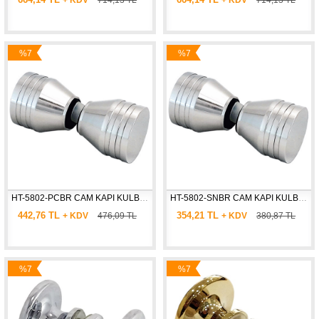
%7
%7
İndirim
İndirim
HT-5802-PCBR CAM KAPI KULBU DÜZ+KONİK * Ø : 30 mm
HT-5802-SNBR CAM KAPI KULBU DÜZ+KONİK * Ø : 30 mm
442,76 TL
354,21 TL
+ KDV
476,09 TL
+ KDV
380,87 TL
%7
%7
İndirim
İndirim