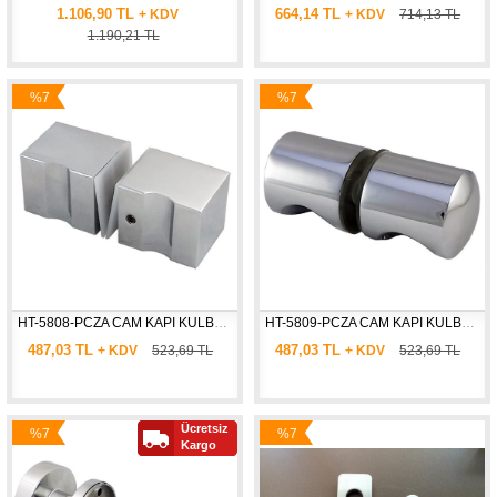
1.106,90 TL
664,14 TL
+ KDV
+ KDV
714,13 TL
1.190,21 TL
%7
%7
İndirim
İndirim
HT-5808-PCZA CAM KAPI KULBU KARE  * 30x30 mm
HT-5809-PCZA CAM KAPI KULBU OLUKLU SİLİNDİR * Ø : 30 mm
487,03 TL
487,03 TL
+ KDV
523,69 TL
+ KDV
523,69 TL
Ücretsiz
%7
%7
Kargo
İndirim
İndirim