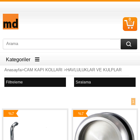
0
S
Ü
Kategoriler
Anasayfa
>
CAM KAPI KOLLARI
>
HAVLULUKLAR VE KULPLAR
Filtreleme
Sıralama
1
%7
%7
İndirim
İndirim