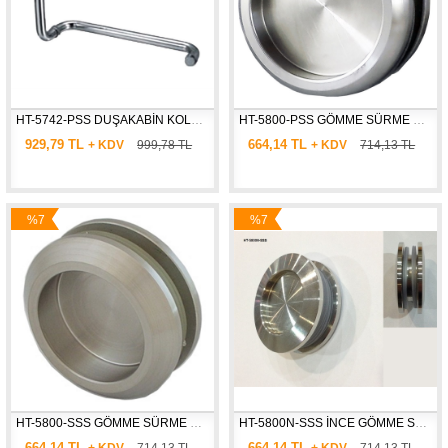
HT-5742-PSS DUŞAKABİN KOLU  (HAVLULUK+KULP)
HT-5800-PSS GÖMME SÜRME KAPI KOLU DAİRE
929,79 TL
664,14 TL
+ KDV
999,78 TL
+ KDV
714,13 TL
%7
%7
İndirim
İndirim
HT-5800-SSS GÖMME SÜRME KAPI KOLU DAİRE
HT-5800N-SSS İNCE GÖMME SÜRME KAPI KOLU DAİRE
664,14 TL
664,14 TL
+ KDV
714,13 TL
+ KDV
714,13 TL