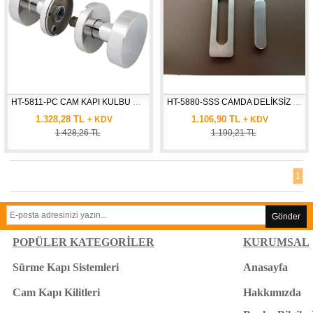
HT-5811-PC CAM KAPI KULBU DÜZ+KONİK  * Ø : 50 mm
HT-5880-SSS CAMDA DELİKSİZ SÜRME KAPI KOLU
1.328,28 TL
1.106,90 TL
+ KDV
+ KDV
1.428,26 TL
1.190,21 TL
1
Gönder
POPÜLER KATEGORİLER
KURUMSAL
Sürme Kapı Sistemleri
Anasayfa
Cam Kapı Kilitleri
Hakkımızda