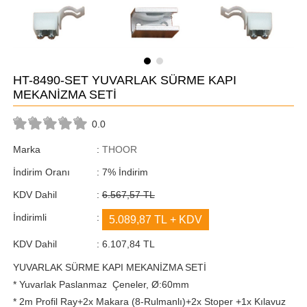
HT-8490-SET YUVARLAK SÜRME KAPI
MEKANİZMA SETİ
0.0
Marka
:
THOOR
İndirim Oranı
:
7
%
İndirim
KDV Dahil
:
6.567,57 TL
İndirimli
:
5.089,87 TL
+ KDV
KDV Dahil
:
6.107,84 TL
YUVARLAK SÜRME KAPI MEKANİZMA SETİ
* Yuvarlak Paslanmaz Çeneler, Ø:60mm
* 2m Profil Ray+2x Makara (8-Rulmanlı)+2x Stoper +1x Kılavuz