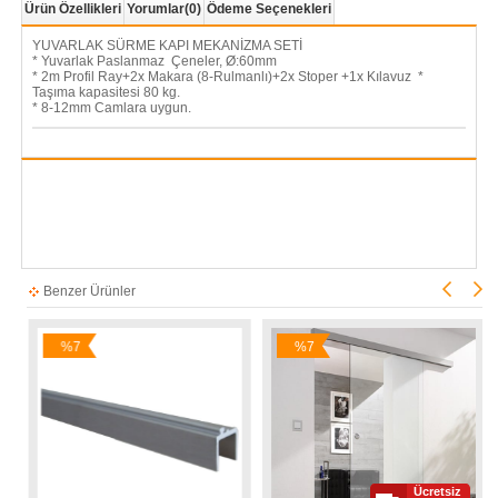
Ürün Özellikleri
Yorumlar
(0)
Ödeme Seçenekleri
YUVARLAK SÜRME KAPI MEKANİZMA SETİ
* Yuvarlak Paslanmaz Çeneler, Ø:60mm
* 2m Profil Ray+2x Makara (8-Rulmanlı)+2x Stoper +1x Kılavuz *
Taşıma kapasitesi 80 kg.
* 8-12mm Camlara uygun.
Benzer Ürünler
%7
%7
İndirim
İndirim
Ücretsiz