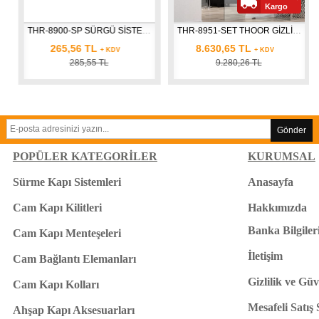
Kargo
 SETİ
THR-8900-SP SÜRGÜ SİSTEM YAN PANEL ÜST ÇITASI 
THR-8951-SET THOOR GİZLİ SOFT SÜRME KAPI MEKANİZMA SETİ
265,56 TL
8.630,65 TL
+ KDV
+ KDV
285,55 TL
9.280,26 TL
Gönder
POPÜLER KATEGORİLER
KURUMSAL
Sürme Kapı Sistemleri
Anasayfa
Cam Kapı Kilitleri
Hakkımızda
Banka Bilgiler
Cam Kapı Menteşeleri
İletişim
Cam Bağlantı Elemanları
Gizlilik ve Güv
Cam Kapı Kolları
Mesafeli Satış
Ahşap Kapı Aksesuarları